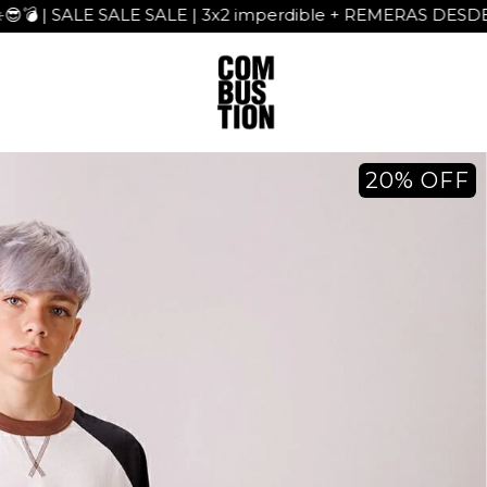
SALE SALE SALE | 3x2 imperdible + REMERAS DESDE $5900
20
%
OFF