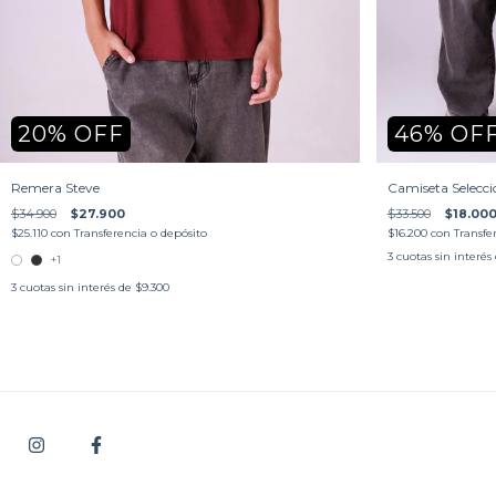
20
%
OFF
46
%
OF
Remera Steve
Camiseta Selecci
$34.900
$27.900
$33.500
$18.00
$25.110
con
Transferencia o depósito
$16.200
con
Transfe
3
cuotas sin interés
+1
3
cuotas sin interés de
$9.300