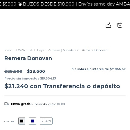
 💣 BUZOS DESDE $18.900 | Envíos same day AMBA 🛵

0
Inicio
.
FW26
.
SALE Boys
.
Remeras | Sudaderas
.
Remera Donovan
Remera Donovan
3
cuotas sin interés de
$7.866,67
$29.500
$23.600
Precio sin impuestos
$19.504,13
$21.240
con
Transferencia o depósito
Envío gratis
superando los
$250.000
VISON
COLOR