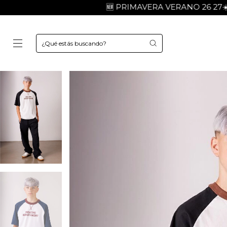
🆕 PRIMAVERA VERANO 26 27☀️😎💣 | 