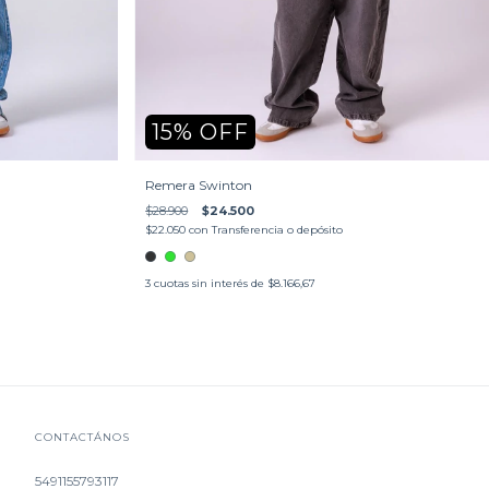
15
%
OFF
Remera Swinton
$28.900
$24.500
$22.050
con
Transferencia o depósito
3
cuotas sin interés de
$8.166,67
CONTACTÁNOS
5491155793117