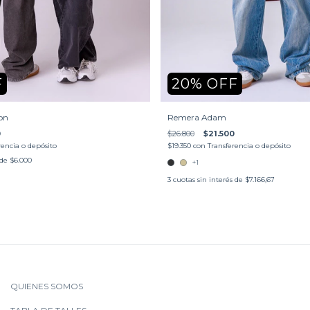
20
%
OFF
F
Remera Adam
on
$26.800
$21.500
0
$19.350
con
Transferencia o depósito
rencia o depósito
 de
$6.000
+1
3
cuotas sin interés de
$7.166,67
QUIENES SOMOS