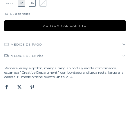
12
16
18
TALLE
Guía de talles
MEDIOS DE PAGO
MEDIOS DE ENVÍO
Remera jersey algodón, manga ranglan corta y escote combinados,
estampa "Creative Department", con bordadora, silueta recta, largo a la
cadera. El modelo tiene puesto un talle 14.