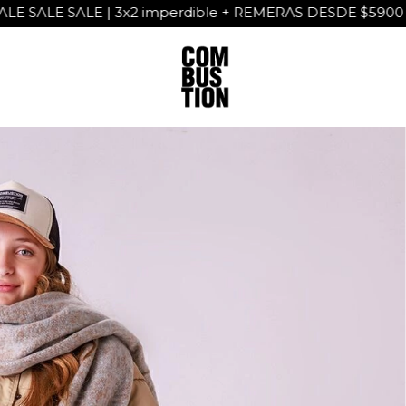
E SALE | 3x2 imperdible + REMERAS DESDE $5900 💣 BUZO