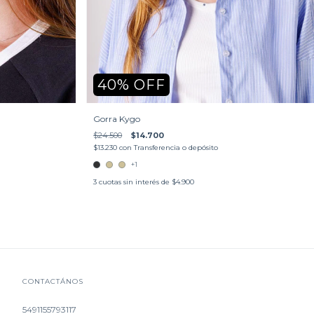
40
%
OFF
Gorra Kygo
$24.500
$14.700
$13.230
con
Transferencia o depósito
+1
3
cuotas sin interés de
$4.900
CONTACTÁNOS
5491155793117