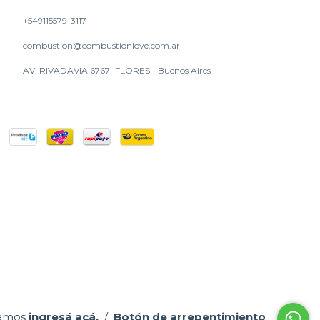
+549115579-3117
combustion@combustionlove.com.ar
AV. RIVADAVIA 6767- FLORES - Buenos Aires
lamos
ingresá acá.
/
Botón de arrepentimiento