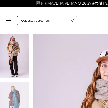
🆕 PRIMAVERA VERANO 26 27☀️😎💣 | SALE SAL