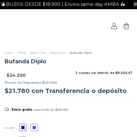
S DESDE $18.900 | Envíos same day AMBA 🛵
🆕 PRIMAV
0
Inicio
.
FW26
.
SALE Girls
.
Accesorios
.
Bufanda Diplo
Bufanda Diplo
3
cuotas sin interés de
$8.066,67
$24.200
Precio sin impuestos
$20.000
$21.780
con
Transferencia o depósito
Envío gratis
superando los
$250.000
COLOR