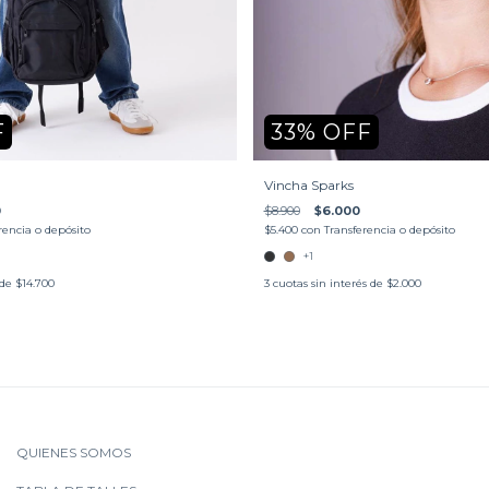
F
33
%
OFF
Vincha Sparks
0
$8.900
$6.000
rencia o depósito
$5.400
con
Transferencia o depósito
+1
 de
$14.700
3
cuotas sin interés de
$2.000
QUIENES SOMOS