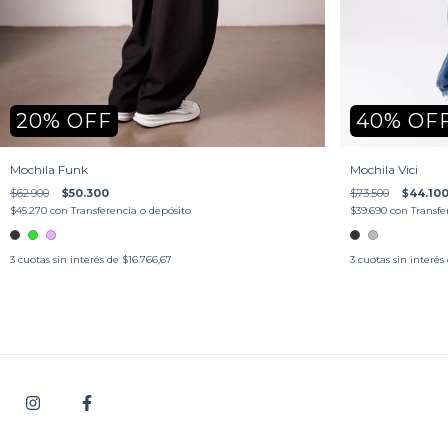
20
%
OFF
40
%
OF
Mochila Funk
Mochila Vici
$62.900
$50.300
$73.500
$44.10
$45.270
con
Transferencia o depósito
$39.690
con
Transfe
3
cuotas sin interés de
$16.766,67
3
cuotas sin interés